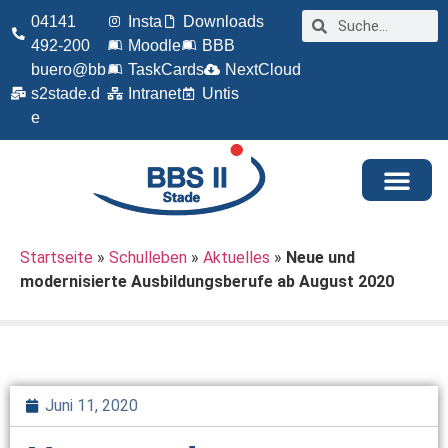
04141
Insta
Downloads
492-200
Moodle
BBB
buero@bb
TaskCards
NextCloud
s2stade.d
Intranet
Untis
e
Startseite
»
Schulleben
»
Aktuelles
»
Neue und
modernisierte Ausbildungsberufe ab August 2020
Juni 11, 2020