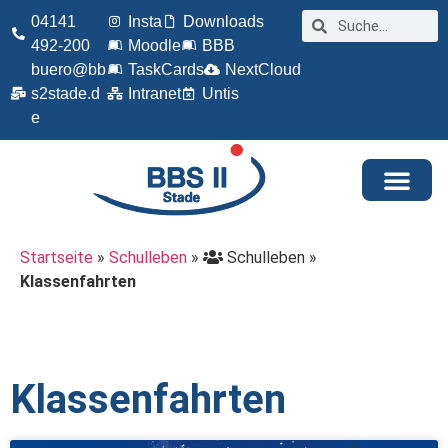
04141
Insta
Downloads
492-200
Moodle
BBB
buero@bb
TaskCards
NextCloud
s2stade.d
Intranet
Untis
e
Startseite
»
Schulleben
»
Schulleben
»
Klassenfahrten
Klassenfahrten