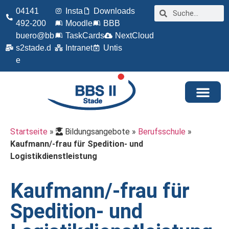
04141
Insta
Downloads
492-200
Moodle
BBB
buero@bb
TaskCards
NextCloud
s2stade.d
Intranet
Untis
e
Startseite
»
Bildungsangebote
»
Berufsschule
»
Kaufmann/-frau für Spedition- und
Logistikdienstleistung
Kaufmann/-frau für
Spedition- und