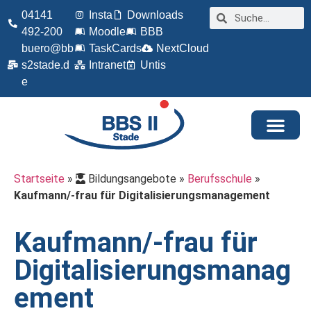
04141
Insta
Downloads
492-200
Moodle
BBB
buero@bb
TaskCards
NextCloud
s2stade.d
Intranet
Untis
e
Startseite
»
Bildungsangebote
»
Berufsschule
»
Kaufmann/-frau für Digitalisierungsmanagement
Kaufmann/-frau für
Digitalisierungsmanag
ement