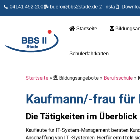
04141 492-200
buero@bbs2stade.de
Insta
Downlo
Startseite
Bildungsa
Schülerfahrkarten
Startseite
»
Bildungsangebote
»
Berufsschule
»
Kaufmann/-frau fü
Die Tätigkeiten im Überblick
Kaufleute für IT-System-Management beraten Kund:
Anschaffung von IT -Systemen. Hierfür ermitteln si