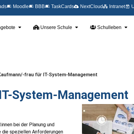
ads
Moodle
BBB
TaskCards
NextCloud
Intranet
U
ngebote
Unsere Schule
Schulleben
Kaufmann/-frau für IT-System-Management
r IT-System-Management
innen bei der Planung und
e die speziellen Anforderungen