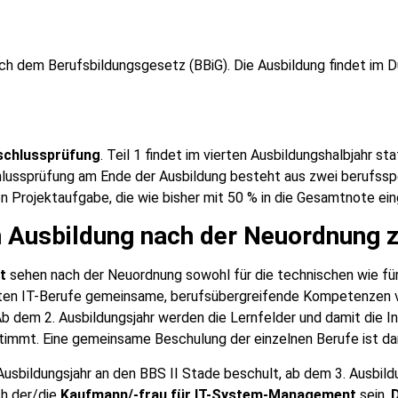
h dem Berufsbildungsgesetz (BBiG). Die Ausbildung findet im Du
schlussprüfung
. Teil 1 findet im vierten Ausbildungshalbjahr sta
hlussprüfung am Ende der Ausbildung besteht aus zwei berufsspe
n Projektaufgabe, die wie bisher mit 50 % in die Gesamtnote ein
en Ausbildung nach der Neuordnung
t
sehen nach der Neuordnung sowohl für die technischen wie für
annten IT-Berufe gemeinsame, berufsübergreifende Kompetenzen v
dem 2. Ausbildungsjahr werden die Lernfelder und damit die In
immt. Eine gemeinsame Beschulung der einzelnen Berufe ist dan
usbildungsjahr an den BBS II Stade beschult, ab dem 3. Ausbildu
ch der/die
Kaufmann/-frau für IT-System-Management
sein.
D