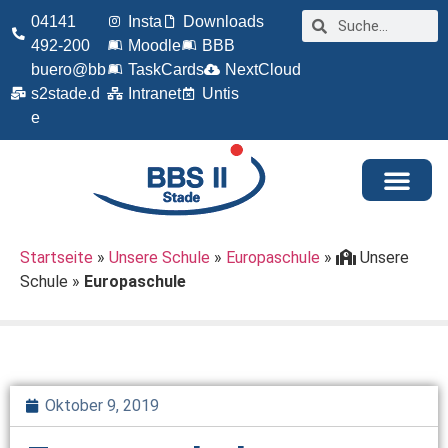
04141
Insta
Downloads
492-200
Moodle
BBB
buero@bb
TaskCards
NextCloud
s2stade.d
Intranet
Untis
e
Startseite
»
Unsere Schule
»
Europaschule
»
Unsere
Schule
»
Europaschule
Oktober 9, 2019