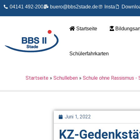
04141 492-200
buero@bbs2stade.de
Insta
Downlo
Startseite
Bildungsa
Schülerfahrkarten
Startseite
»
Schulleben
»
Schule ohne Rassismus - 
Juni 1, 2022
KZ-Gedenkstät