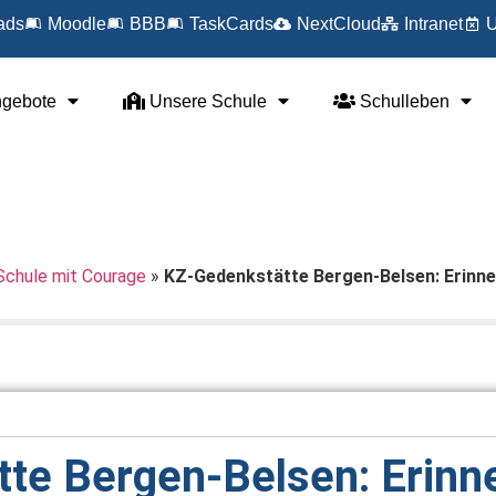
ads
Moodle
BBB
TaskCards
NextCloud
Intranet
U
ngebote
Unsere Schule
Schulleben
Schule mit Courage
»
KZ-Gedenkstätte Bergen-Belsen: Erinn
te Bergen-Belsen: Erinn