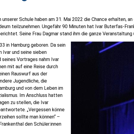
n unserer Schule haben am 31. Mai 2022 die Chance erhalten, an
deum teilzunehmen. Ungefähr 90 Minuten hat Ivar Buterfas-Fra
richtet. Seine Frau Dagmar stand ihm die ganze Veranstaltung 
33 in Hamburg geboren. Da sein
n Ivar und seine sieben
 seines Vortrages nahm Ivar
nen mit auf eine Reise durch
seinen Rauswurf aus der
ndere Jugendliche, die
Hamburg und von dem Leben im
zialismus. Im Anschluss hatten
gen zu stellen, die Ivar
beantwortete. „Vergessen könne
rzeihen sollte man können“ –
Frankenthal den Schüler:innen