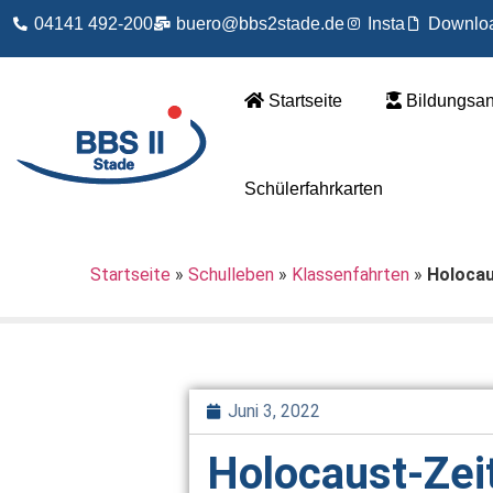
04141 492-200
buero@bbs2stade.de
Insta
Downlo
Startseite
Bildungsa
Schülerfahrkarten
Startseite
»
Schulleben
»
Klassenfahrten
»
Holocau
Juni 3, 2022
Holocaust-Zei