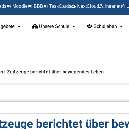
ads
Moodle
BBB
TaskCards
NextCloud
Intranet
U
ngebote
Unsere Schule
Schulleben
st-Zeitzeuge berichtet über bewegendes Leben
tzeuge berichtet über b