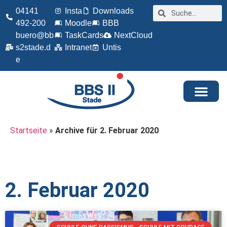
04141
Insta
Downloads
492-200
Moodle
BBB
buero@bb
TaskCards
NextCloud
s2stade.d
Intranet
Untis
e
Startseite
»
Archive für 2. Februar 2020
2. Februar 2020