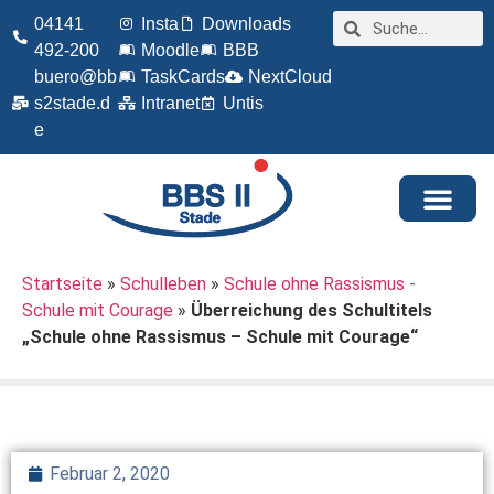
04141
Insta
Downloads
492-200
Moodle
BBB
buero@bb
TaskCards
NextCloud
s2stade.d
Intranet
Untis
e
Startseite
»
Schulleben
»
Schule ohne Rassismus -
Schule mit Courage
»
Überreichung des Schultitels
„Schule ohne Rassismus – Schule mit Courage“
Februar 2, 2020