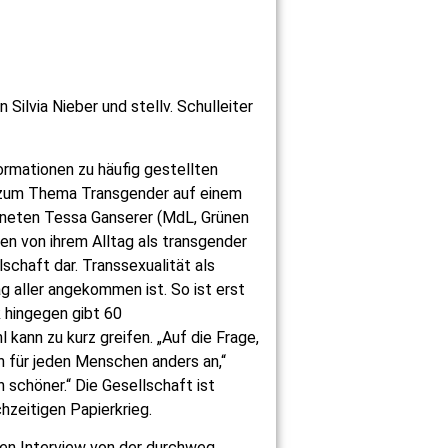
Silvia Nieber und stellv. Schulleiter
ormationen zu häufig gestellten
ker zum Thema Transgender auf einem
dneten Tessa Ganserer (MdL, Grünen
en von ihrem Alltag als transgender
schaft dar. Transsexualität als
ag aller angekommen ist. So ist erst
k hingegen gibt 60
kann zu kurz greifen. „Auf die Frage,
h für jeden Menschen anders an,“
 schöner.“ Die Gesellschaft ist
hzeitigen Papierkrieg.
hten Interview von der durchweg