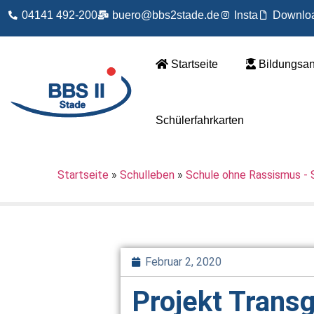
04141 492-200
buero@bbs2stade.de
Insta
Downlo
Startseite
Bildungsa
Schülerfahrkarten
Startseite
»
Schulleben
»
Schule ohne Rassismus - 
Februar 2, 2020
Projekt Trans