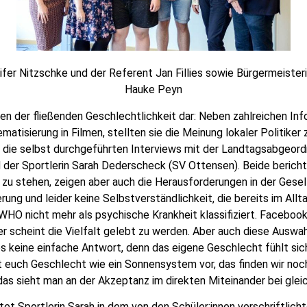
er Nitzschke und der Referent Jan Fillies sowie Bürgermeisterin 
Hauke Peyn
en der fließenden Geschlechtlichkeit dar: Neben zahlreichen Inf
ematisierung in Filmen, stellten sie die Meinung lokaler Politi
 die selbst durchgeführten Interviews mit der Landtagsabgeor
 der Sportlerin Sarah Dederscheck (SV Ottensen). Beide bericht
 zu stehen, zeigen aber auch die Herausforderungen in der Gesell
rung und leider keine Selbstverständlichkeit, die bereits im Allt
WHO nicht mehr als psychische Krankheit klassifiziert. Faceboo
 scheint die Vielfalt gelebt zu werden. Aber auch diese Auswahl 
 es keine einfache Antwort, denn das eigene Geschlecht fühlt sic
lt euch Geschlecht wie ein Sonnensystem vor, das finden wir noch
 das sieht man an der Akzeptanz im direkten Miteinander bei gleic
tet Sportlerin Sarah in dem von den Schüler:innen verschriftlic