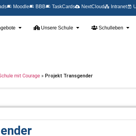
ads
Moodle
BBB
TaskCards
NextCloud
Intranet
U
ngebote
Unsere Schule
Schulleben
Schule mit Courage
»
Projekt Transgender
gender