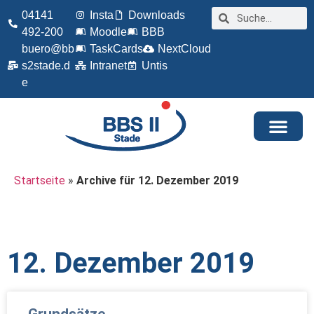
04141
Insta
Downloads
492-200
Moodle
BBB
buero@bb
TaskCards
NextCloud
s2stade.d
Intranet
Untis
e
Startseite
»
Archive für 12. Dezember 2019
12. Dezember 2019