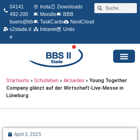
04141
Insta
Downloads
492-200
Moodle
BBB
buero@bb
TaskCards
NextCloud
s2stade.d
Intranet
Untis
e
Startseite
»
Schulleben
»
Aktuelles
»
Young Together
Company glänzt auf der Wirtschaft-Live-Messe in
Lüneburg
April 3, 2025