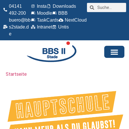
04141
Insta
Downloads
492-200
Moodle
BBB
buero@bb
TaskCards
NextCloud
s2stade.d
Intranet
Untis
e
Startseite