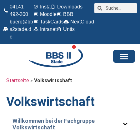
04141
Insta
Downloads
492-200
Moodle
BBB
buero@bb
TaskCards
NextCloud
s2stade.d
Intranet
Untis
e
Startseite
»
Volkswirtschaft
Volkswirtschaft
Willkommen bei der Fachgruppe
Volkswirtschaft