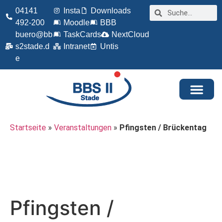
04141
Insta
Downloads
492-200
Moodle
BBB
buero@bb
TaskCards
NextCloud
s2stade.d
Intranet
Untis
e
Startseite
»
Veranstaltungen
»
Pfingsten / Brückentag
Pfingsten /