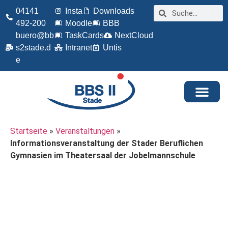
04141
Insta
Downloads
492-200
Moodle
BBB
buero@bb
TaskCards
NextCloud
s2stade.d
Intranet
Untis
e
Startseite
»
Veranstaltungen
»
Informationsveranstaltung der Stader Beruflichen
Gymnasien im Theatersaal der Jobelmannschule