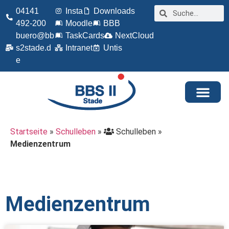
04141
Insta
Downloads
492-200
Moodle
BBB
buero@bb
TaskCards
NextCloud
s2stade.d
Intranet
Untis
e
Startseite
»
Schulleben
»
Schulleben
»
Medienzentrum
Medienzentrum