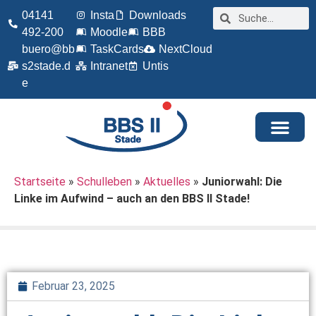
04141
Insta
Downloads
492-200
Moodle
BBB
buero@bb
TaskCards
NextCloud
s2stade.d
Intranet
Untis
e
Startseite
»
Schulleben
»
Aktuelles
»
Juniorwahl: Die
Linke im Aufwind – auch an den BBS II Stade!
Februar 23, 2025