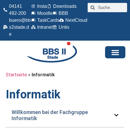
04141
Insta
Downloads
492-200
Moodle
BBB
buero@bb
TaskCards
NextCloud
s2stade.d
Intranet
Untis
e
Startseite
»
Informatik
Informatik
Willkommen bei der Fachgruppe
Informatik