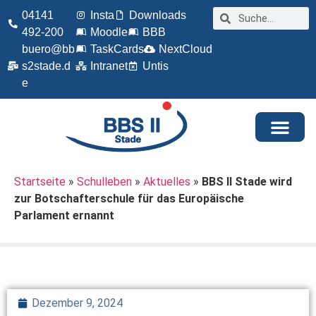
04141
Insta
Downloads
492-200
Moodle
BBB
buero@bb
TaskCards
NextCloud
s2stade.d
Intranet
Untis
e
Startseite
»
Schulleben
»
Aktuelles
»
BBS II Stade wird
zur Botschafterschule für das Europäische
Parlament ernannt
Dezember 9, 2024