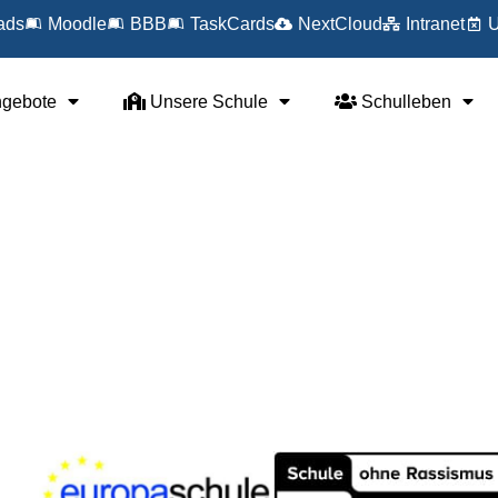
ads
Moodle
BBB
TaskCards
NextCloud
Intranet
U
ngebote
Unsere Schule
Schulleben