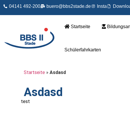
04141 492-200
buero@bbs2stade.de
Insta
Downlo
Startseite
Bildungsa
Schülerfahrkarten
Startseite
»
Asdasd
Asdasd
test