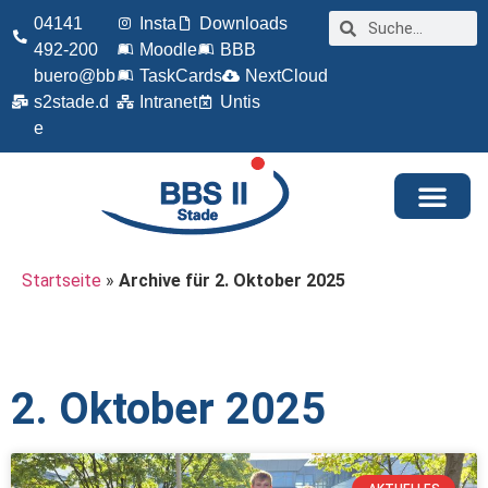
04141
Insta
Downloads
492-200
Moodle
BBB
buero@bb
TaskCards
NextCloud
s2stade.d
Intranet
Untis
e
Startseite
»
Archive für 2. Oktober 2025
2. Oktober 2025