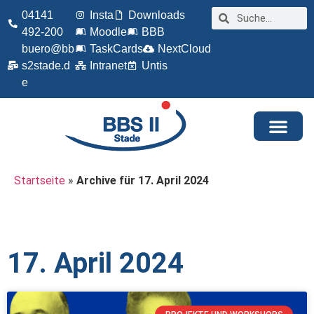
04141
Insta
Downloads
492-200
Moodle
BBB
buero@bb
TaskCards
NextCloud
s2stade.d
Intranet
Untis
e
Startseite
»
Archive für 17. April 2024
17. April 2024