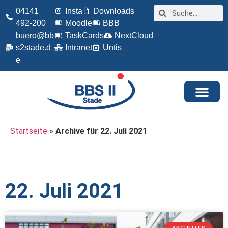
04141
Insta
Downloads
492-200
Moodle
BBB
buero@bb
TaskCards
NextCloud
s2stade.d
Intranet
Untis
e
Startseite
»
Archive für 22. Juli 2021
22. Juli 2021